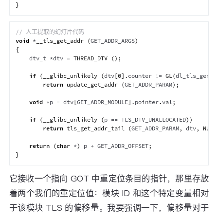
}
// 人工提取的幻灯片代码
void
*
__tls_get_addr
(
GET_ADDR_ARGS
)
{
    dtv_t 
*
dtv 
=
THREAD_DTV
(
)
;
if
(
__glibc_unlikely
(
dtv
[
0
]
.
counter 
!=
GL
(
dl_tls_gener
return
update_get_addr
(
GET_ADDR_PARAM
)
;
void
*
p 
=
 dtv
[
GET_ADDR_MODULE
]
.
pointer
.
val
;
if
(
__glibc_unlikely
(
p 
==
 TLS_DTV_UNALLOCATED
)
)
return
tls_get_addr_tail
(
GET_ADDR_PARAM
,
 dtv
,
NULL
return
(
char
*
)
 p 
+
 GET_ADDR_OFFSET
;
}
它接收一个指向 GOT 中重定位条目的指针，那里存放
着两个我们的重定位值：模块 ID 和这个特定变量相对
于该模块 TLS 的偏移量。我要强调一下，偏移量对于