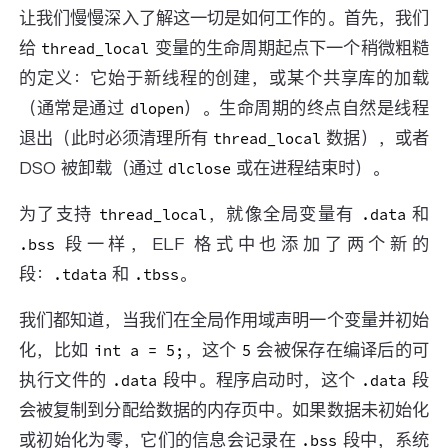
让我们慢慢深入了解这一切是如何工作的。首先，我们
给
变量的生命周期起点下一个稍微粗糙
thread_local
的定义：它始于新线程的创建，或某个共享库的加载
（通常是通过
）。生命周期的终点自然是线程
dlopen
退出（此时必须清理所有
数据），或者
thread_local
DSO 被卸载（通过
或在进程结束时）。
dlclose
为了支持
，就像全局变量有
和
thread_local
.data
段一样，ELF 格式中也添加了两个新的
.bss
段：
和
。
.tdata
.tbss
我们都知道，当我们在全局作用域声明一个变量并初始
化，比如
，这个
会被保存在编译后的可
int a = 5;
5
执行文件的
段中。程序启动时，这个
段
.data
.data
会被复制到分配给数据的内存页中。如果数据未初始化
或初始化为零，它们的信息会记录在
段中，系统
.bss