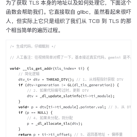
为了获取 TLS 本身的地址以及如何处理它，下面这个
函数会帮助我们。它直接取自 glibc，虽然看起来很吓
人，但实际上它只是组织了我们从 TCB 到 TLS 的那
个相当简单的遍历过程。
/* 生成代码，仔细甄别 */
// 人工备注：往视频简单对照了一下，基本接近真实代码，gemini 是不是
void
*
__tls_get_addr
(
tls_index
*
 ti
)
{
// 简化逻辑
    dtv_t
*
 dtv 
=
THREAD_DTV
(
)
;
// 1. 从线程指针获取 DTV
if
(
dtv
->
generation 
!=
GL
(
dl_tls_generation
)
)
{
// 2. 如果代际编号过时，更新 DTV
        dtv 
=
_dl_update_slotinfo
(
ti
->
ti_module
)
;
}
void
*
 p 
=
 dtv
[
ti
->
ti_module
]
.
pointer
.
val
;
// 3. 从 DT
if
(
p 
==
NULL
)
{
// 4. 如果未分配，则分配
        p 
=
_dl_allocate_tls
(
dtv
)
;
}
return
 p 
+
 ti
->
ti_offset
;
// 5. 返回基地址 + 偏移量