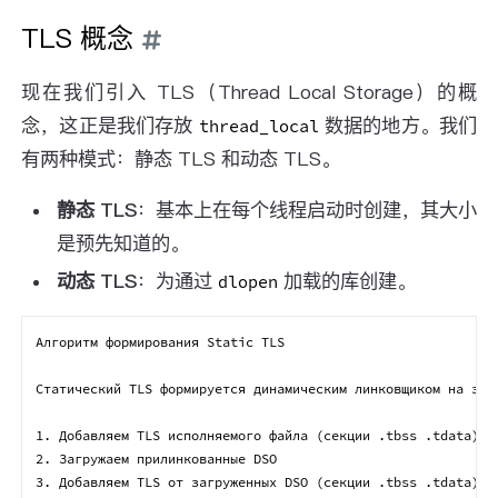
TLS 概念
现在我们引入 TLS（Thread Local Storage）的概
念，这正是我们存放
数据的地方。我们
thread_local
有两种模式：静态 TLS 和动态 TLS。
静态 TLS
：基本上在每个线程启动时创建，其大小
是预先知道的。
动态 TLS
：为通过
加载的库创建。
dlopen
Алгоритм формирования Static TLS

Статический TLS формируется динамическим линковщиком на запу
1. Добавляем TLS исполняемого файла (секции .tbss .tdata)

2. Загружаем прилинкованные DSO

3. Добавляем TLS от загруженных DSO (секции .tbss .tdata)
